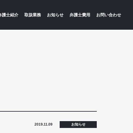
弁護士紹介
取扱業務
お知らせ
弁護士費用
お問い合わせ
争解決
労務問題
広告関係法務
知的財産
商標登録出願
2019.11.09
お知らせ