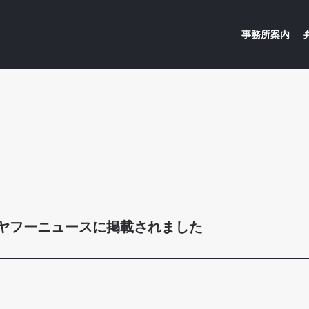
事務所案内
約
事業再生支援／廃業支援／経営者保証ガイドライン
企業の紛
ヤフーニュースに掲載されました